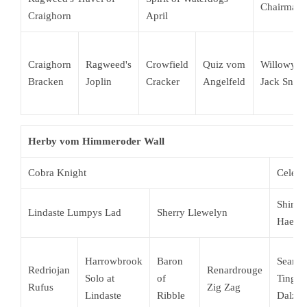
Chairman 
Craighorn
April
Craighorn
Ragweed's
Crowfield
Quiz vom
Willowyck
Bracken
Joplin
Cracker
Angelfeld
Jack Snipe
Herby vom Himmeroder Wall
Cobra Knight
Celest
Shiman
Lindaste Lumpys Lad
Sherry Llewelyn
Haesda
Harrowbrook
Baron
Searov
Redriojan
Renardrouge
Solo at
of
Tings
Rufus
Zig Zag
Lindaste
Ribble
Dalziel