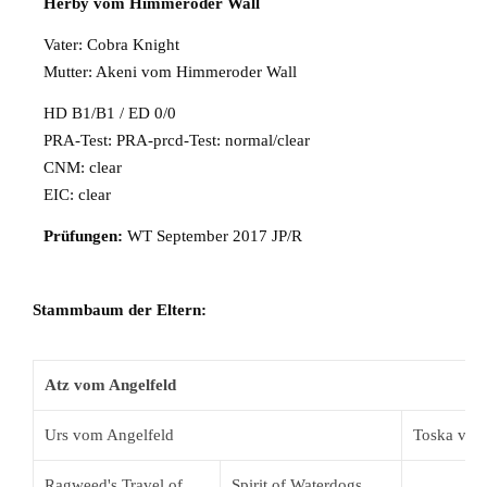
Herby vom Himmeroder Wall
Vater: Cobra Knight
Mutter: Akeni vom Himmeroder Wall
HD B1/B1 / ED 0/0
PRA-Test: PRA-prcd-Test: normal/clear
CNM: clear
EIC: clear
Prüfungen:
WT September 2017 JP/R
Stammbaum der Eltern:
Atz vom Angelfeld
Urs vom Angelfeld
Toska vom
Ragweed's Travel of
Spirit of Waterdogs