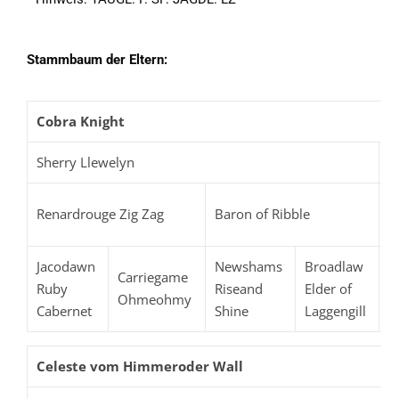
Stammbaum der Eltern:
Cobra Knight
Sherry Llewelyn
L
H
Renardrouge Zig Zag
Baron of Ribble
L
Jacodawn
Newshams
Broadlaw
Carriegame
C
Ruby
Riseand
Elder of
Ohmeohmy
L
Cabernet
Shine
Laggengill
Celeste vom Himmeroder Wall