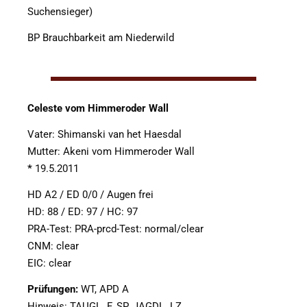
Suchensieger)
BP Brauchbarkeit am Niederwild
Celeste vom Himmeroder Wall
Vater: Shimanski van het Haesdal
Mutter: Akeni vom Himmeroder Wall
*
19.5.2011
HD A2 / ED 0/0 / Augen frei
HD: 88 / ED: 97 / HC: 97
PRA-Test: PRA-prcd-Test: normal/clear
CNM: clear
EIC: clear
Prüfungen:
WT, APD A
Hinweis: TAUGL. F. SP. JAGDL. LZ